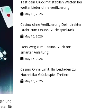
Test dein Glück mit stabilen Wetten bei
wettanbieter ohne verifizierung
May 16, 2026
Casino ohne Verifizierung Dein direkter
Draht zum Online-Glücksspiel-Kick
May 16, 2026
Dein Weg zum Casino-Glück mit
smarter Anleitung
May 16, 2026
Casino Ohne Limit: Ihr Leitfaden zu
Hochrisiko-Glücksspiel-Thrillern
May 16, 2026
ngen und
eter für