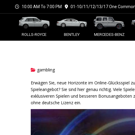
10:00 AM To 7:00 PM
01-10/11/12/13/17 One Commonw
ROLLS-ROYCE
BENTLEY
MERCEDES-BENZ
gambling
Erwägen Sie, neue Horizonte im Online-Glücksspiel z
Spieleangebot? Sie sind hier genau richtig. Viele Spie
exklusiveren Spielen und besseren Bonusangeboten zu p
ohne deutsche Lizenz ein.