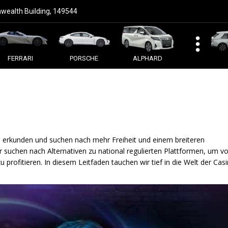
ealth Building, 149544
FERRARI
PORSCHE
ALPHARD
u erkunden und suchen nach mehr Freiheit und einem breiteren
ler suchen nach Alternativen zu national regulierten Plattformen, um v
rofitieren. In diesem Leitfaden tauchen wir tief in die Welt der Cas