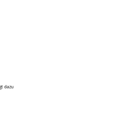
ägt dazu