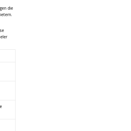
gen die
ietern.
ese
eler
ne