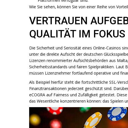
Plattformen verfügbar sind.
Wie Sie sehen, können Sie von einer Reihe von Vorteilen
VERTRAUEN AUFGEB
QUALITÄT IM FOKUS
Die Sicherheit und Seriosität eines Online-Casinos s
unter die direkte Aufsicht der deutschen Glücksspielb
Lizenzen renommierter Aufsichtsbehörden aus Malta,
Sicherheitsstandards und fairen Spielpraktiken. Laut
müssen Lizenznehmer fortlaufend operative und finan
Als Beispiel hierfür steht die fortschrittliche SSL-Ver
Finanztransaktionen jederzeit geschützt sind. Darüb
eCOGRA auf Fairness und Zufälligkeit getestet. Dies
das Wesentliche konzentrieren können: das Spielen 