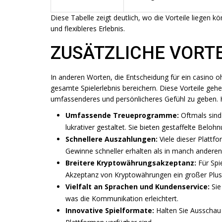
Diese Tabelle zeigt deutlich, wo die Vorteile liegen kö
und flexibleres Erlebnis.
ZUSÄTZLICHE VORTE
In anderen Worten, die Entscheidung für ein casino ohn
gesamte Spielerlebnis bereichern. Diese Vorteile gehe
umfassenderes und persönlicheres Gefühl zu geben. H
Umfassende Treueprogramme:
Oftmals sind
lukrativer gestaltet. Sie bieten gestaffelte Bel
Schnellere Auszahlungen:
Viele dieser Plattf
Gewinne schneller erhalten als in manch anderen
Breitere Kryptowährungsakzeptanz:
Für Spie
Akzeptanz von Kryptowährungen ein großer Plus
Vielfalt an Sprachen und Kundenservice:
Sie
was die Kommunikation erleichtert.
Innovative Spielformate:
Halten Sie Ausschau n