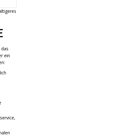
altigeres
E
e das
r ein
en:
ich
e
service,
nalen