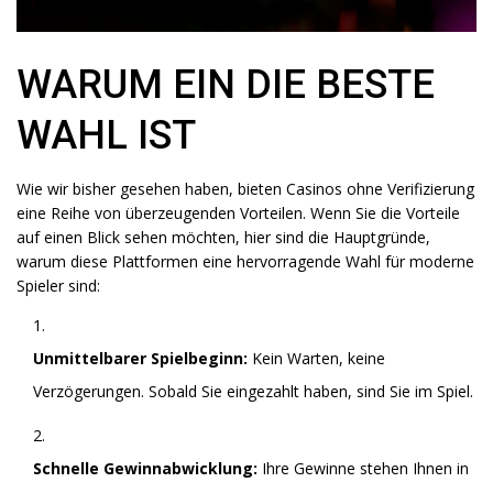
WARUM EIN DIE BESTE
WAHL IST
Wie wir bisher gesehen haben, bieten Casinos ohne Verifizierung
eine Reihe von überzeugenden Vorteilen. Wenn Sie die Vorteile
auf einen Blick sehen möchten, hier sind die Hauptgründe,
warum diese Plattformen eine hervorragende Wahl für moderne
Spieler sind:
Unmittelbarer Spielbeginn:
Kein Warten, keine
Verzögerungen. Sobald Sie eingezahlt haben, sind Sie im Spiel.
Schnelle Gewinnabwicklung:
Ihre Gewinne stehen Ihnen in