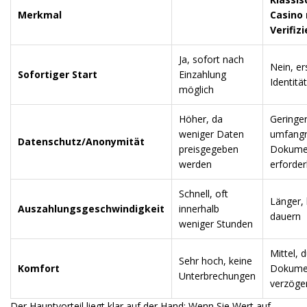
Merkmal
Casino 
Verifiz
Ja, sofort nach
Nein, er
Sofortiger Start
Einzahlung
Identitä
möglich
Höher, da
Geringer
weniger Daten
umfangr
Datenschutz/Anonymität
preisgegeben
Dokume
werden
erforder
Schnell, oft
Länger,
Auszahlungsgeschwindigkeit
innerhalb
dauern
weniger Stunden
Mittel, 
Sehr hoch, keine
Komfort
Dokume
Unterbrechungen
verzöge
Der Hauptvorteil liegt klar auf der Hand: Wenn Sie Wert auf