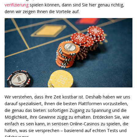
verifizierung
spielen können, dann sind Sie hier genau richtig,
denn wir zeigen Ihnen die Vorteile auf.
Wir verstehen, dass Ihre Zeit kostbar ist. Deshalb haben wir uns
darauf spezialisiert, Ihnen die besten Plattformen vorzustellen,
die genau das bieten: sofortigen Zugang zu Spannung und die
Möglichkeit, Ihre Gewinne zügig zu erhalten. Entdecken Sie, wie
einfach es sein kann, in seriösen Online-Casinos zu spielen, die
halten, was sie versprechen – basierend auf echten Tests und