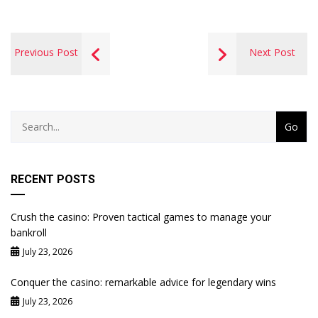
Previous Post
Next Post
RECENT POSTS
Crush the casino: Proven tactical games to manage your
bankroll
July 23, 2026
Conquer the casino: remarkable advice for legendary wins
July 23, 2026