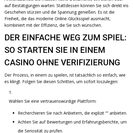
auf Bestätigungen warten. Stattdessen können Sie sich direkt ins
Geschehen stürzen und die Spannung genießen. Es ist die
Freiheit, die das moderne Online-Glücksspiel ausmacht,
kombiniert mit der Effizienz, die Sie sich wünschen.
DER EINFACHE WEG ZUM SPIEL:
SO STARTEN SIE IN EINEM
CASINO OHNE VERIFIZIERUNG
Der Prozess, in einem zu spielen, ist tatsächlich so einfach, wie
es klingt. Folgen Sie diesen Schritten, um sofort loszulegen:
Wählen Sie eine vertrauenswürdige Plattform:
Recherchieren Sie nach Anbietern, die explizit “” anbieten.
Achten Sie auf Bewertungen und Erfahrungsberichte, um
die Seriosität zu prüfen.