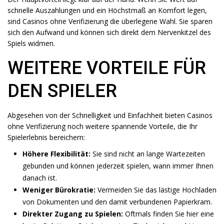
schnelle Auszahlungen und ein Höchstmaß an Komfort legen,
sind Casinos ohne Verifizierung die überlegene Wahl. Sie sparen
sich den Aufwand und können sich direkt dem Nervenkitzel des
Spiels widmen.
WEITERE VORTEILE FÜR
DEN SPIELER
Abgesehen von der Schnelligkeit und Einfachheit bieten Casinos
ohne Verifizierung noch weitere spannende Vorteile, die Ihr
Spielerlebnis bereichern:
Höhere Flexibilität:
Sie sind nicht an lange Wartezeiten
gebunden und können jederzeit spielen, wann immer Ihnen
danach ist.
Weniger Bürokratie:
Vermeiden Sie das lästige Hochladen
von Dokumenten und den damit verbundenen Papierkram.
Direkter Zugang zu Spielen:
Oftmals finden Sie hier eine