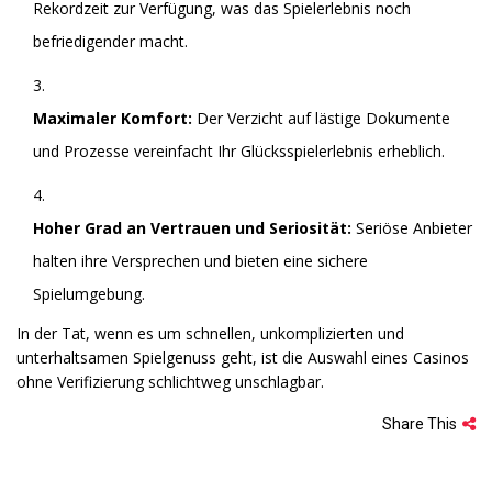
Rekordzeit zur Verfügung, was das Spielerlebnis noch
befriedigender macht.
Maximaler Komfort:
Der Verzicht auf lästige Dokumente
und Prozesse vereinfacht Ihr Glücksspielerlebnis erheblich.
Hoher Grad an Vertrauen und Seriosität:
Seriöse Anbieter
halten ihre Versprechen und bieten eine sichere
Spielumgebung.
In der Tat, wenn es um schnellen, unkomplizierten und
unterhaltsamen Spielgenuss geht, ist die Auswahl eines Casinos
ohne Verifizierung schlichtweg unschlagbar.
Share This