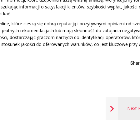
szukając informacji o satysfakcji klientów, szybkości wypłat, jakości 
otkać.
ine, które cieszą się dobrą reputacją i pozytywnymi opiniami od sze
 na płatnych rekomendacjach lub mają skłonność do zatajania negaty
ości, dostarczając graczom narzędzi do identyfikacji operatorów, któ
zy stosunek jakości do oferowanych warunków, co jest kluczowe przy
Shar
Next 