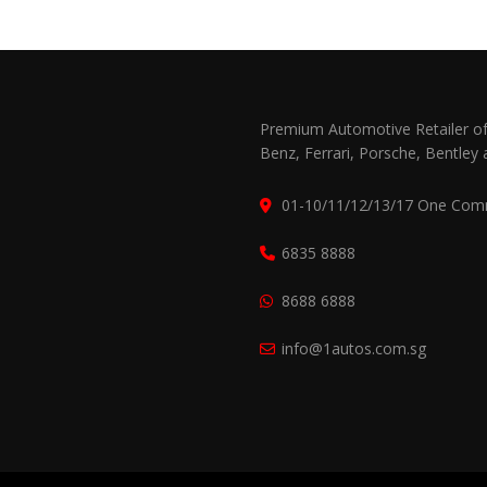
Premium Automotive Retailer of
Benz, Ferrari, Porsche, Bentley 
01-10/11/12/13/17 One Com
6835 8888
8688 6888
info@1autos.com.sg