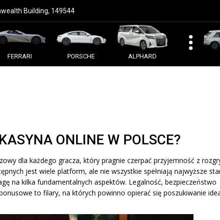
ealth Building, 149544
FERRARI
PORSCHE
ALPHARD
KASYNA ONLINE W POLSCE?
zowy dla każdego gracza, który pragnie czerpać przyjemność z rozgry
ępnych jest wiele platform, ale nie wszystkie spełniają najwyższe sta
wagę na kilka fundamentalnych aspektów. Legalność, bezpieczeństwo
 bonusowe to filary, na których powinno opierać się poszukiwanie ide