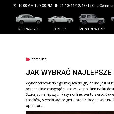
10:00 AM To 7:00 PM
01-10/11/12/13/17 One Commonw
ROLLS-ROYCE
BENTLEY
MERCEDES-BENZ
gambling
JAK WYBRAĆ NAJLEPSZE 
Wybór odpowiedniego miejsca do gry online jest kluc
potencjalnie osiągnąć sukcesy. Na polskim rynku dost
Szukając najlepszych kasyn online, warto zwrócić u
środków, szeroki wybór gier oraz atrakcyjne warunki
operatora.