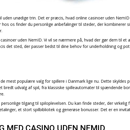
spil uden unødige trin. Det er præcis, hvad online casinoer uden NemID 
 hos os finder du personlige anbefalinger til steder, der kombinerer s
r.
af casinoer uden NemID. Vi vil se nærmere på, hvad der gør dem til et a
æcis det sted, der passer bedst til dine behov for underholdning og pot
 de mest populære valg for spillere i Danmark lige nu. Dette skyldes 
et bredt udvalg af spil, fra klassiske spilleautomater til spændende bord
re.
personlige tilgang til spiloplevelsen. Du kan finde steder, der virkelig f
talinger, et stort spilbibliotek og generøse bonusser. Det er en invitati
G MED CASINO UDEN NEMID