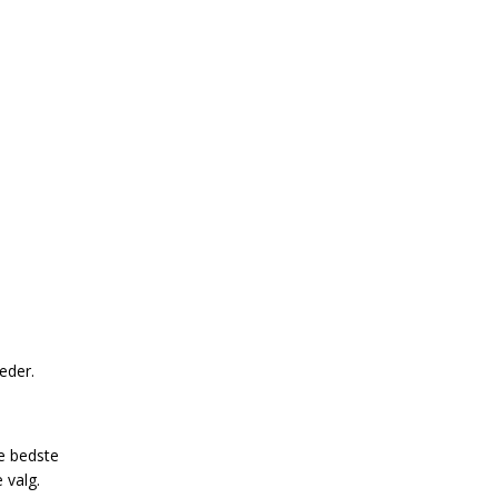
heder.
de bedste
 valg.