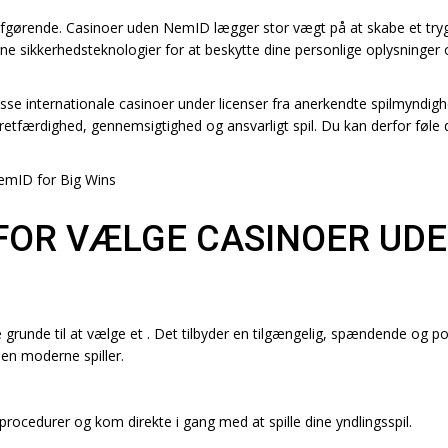
d afgørende. Casinoer uden NemID lægger stor vægt på at skabe et try
erne sikkerhedsteknologier for at beskytte dine personlige oplysninger
se internationale casinoer under licenser fra anerkendte spilmyndigh
retfærdighed, gennemsigtighed og ansvarligt spil. Du kan derfor føle d
FOR VÆLGE CASINOER UD
unde til at vælge et . Det tilbyder en tilgængelig, spændende og pot
den moderne spiller.
rocedurer og kom direkte i gang med at spille dine yndlingsspil.