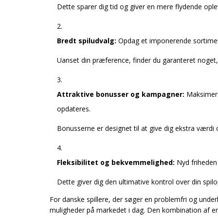
Dette sparer dig tid og giver en mere flydende oplevel
Bredt spiludvalg:
Opdag et imponerende sortiment a
Uanset din præference, finder du garanteret noget, 
Attraktive bonusser og kampagner:
Maksimer d
opdateres.
Bonusserne er designet til at give dig ekstra værdi
Fleksibilitet og bekvemmelighed:
Nyd friheden t
Dette giver dig den ultimative kontrol over din spilo
For danske spillere, der søger en problemfri og under
muligheder på markedet i dag. Den kombination af enk