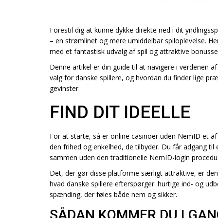
Forestil dig at kunne dykke direkte ned i dit yndlings
– en strømlinet og mere umiddelbar spiloplevelse. Her
med et fantastisk udvalg af spil og attraktive bonusse
Denne artikel er din guide til at navigere i verdenen 
valg for danske spillere, og hvordan du finder lige pr
gevinster.
FIND DIT IDEELLE
For at starte, så er online casinoer uden NemID et af
den frihed og enkelhed, de tilbyder. Du får adgang til 
sammen uden den traditionelle NemID-login procedu
Det, der gør disse platforme særligt attraktive, er den 
hvad danske spillere efterspørger: hurtige ind- og udbe
spænding, der føles både nem og sikker.
SÅDAN KOMMER DU I GAN