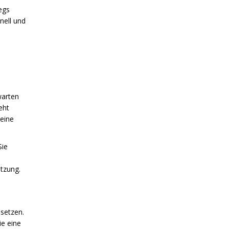
egs
nell und
warten
eht
keine
Sie
tzung.
 setzen.
ie eine