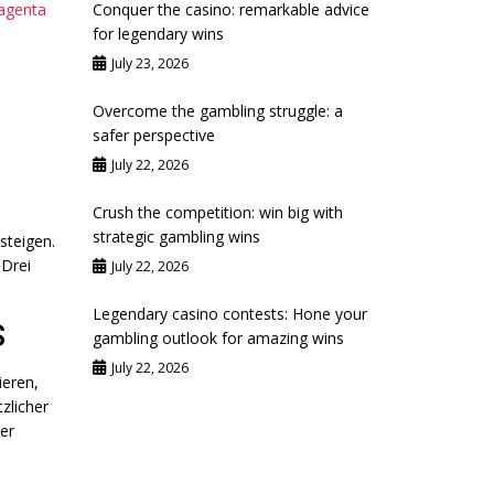
agenta
Conquer the casino: remarkable advice
for legendary wins
July 23, 2026
Overcome the gambling struggle: a
safer perspective
July 22, 2026
Crush the competition: win big with
strategic gambling wins
steigen.
 Drei
July 22, 2026
Legendary casino contests: Hone your
S
gambling outlook for amazing wins
July 22, 2026
ieren,
zlicher
ber