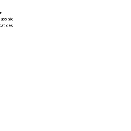
re
ass sie
tät des