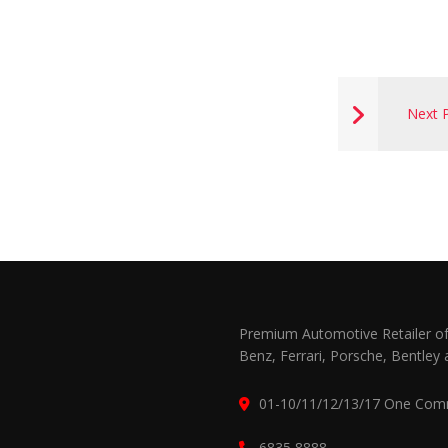
Next 
Premium Automotive Retailer of
Benz, Ferrari, Porsche, Bentley 
01-10/11/12/13/17 One Com
6835 8888