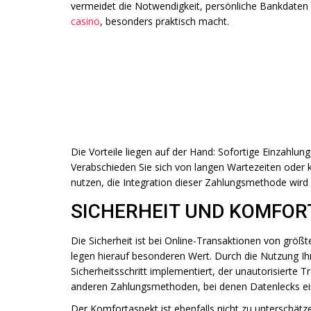
vermeidet die Notwendigkeit, persönliche Bankdaten 
casino
, besonders praktisch macht.
Die Vorteile liegen auf der Hand: Sofortige Einzahlun
Verabschieden Sie sich von langen Wartezeiten oder
nutzen, die Integration dieser Zahlungsmethode wird
SICHERHEIT UND KOMFOR
Die Sicherheit ist bei Online-Transaktionen von grö
legen hierauf besonderen Wert. Durch die Nutzung Ih
Sicherheitsschritt implementiert, der unautorisierte Tr
anderen Zahlungsmethoden, bei denen Datenlecks ein
Der Komfortaspekt ist ebenfalls nicht zu unterschätz