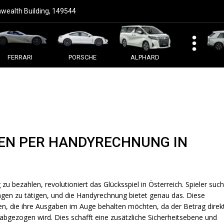
ealth Building, 149544
FERRARI
PORSCHE
ALPHARD
EN PER HANDYRECHNUNG IN
u bezahlen, revolutioniert das Glücksspiel in Österreich. Spieler suc
en zu tätigen, und die Handyrechnung bietet genau das. Diese
en, die ihre Ausgaben im Auge behalten möchten, da der Betrag direk
gezogen wird. Dies schafft eine zusätzliche Sicherheitsebene und