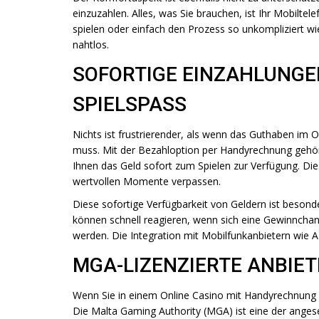
einzuzahlen. Alles, was Sie brauchen, ist Ihr Mobiltel
spielen oder einfach den Prozess so unkompliziert wi
nahtlos.
SOFORTIGE EINZAHLUNG
SPIELSPASS
Nichts ist frustrierender, als wenn das Guthaben im 
muss. Mit der Bezahloption per Handyrechnung gehört 
Ihnen das Geld sofort zum Spielen zur Verfügung. Dies
wertvollen Momente verpassen.
Diese sofortige Verfügbarkeit von Geldern ist besonde
können schnell reagieren, wenn sich eine Gewinncha
werden. Die Integration mit Mobilfunkanbietern wie 
MGA-LIZENZIERTE ANBIET
Wenn Sie in einem Online Casino mit Handyrechnung spi
Die Malta Gaming Authority (MGA) ist eine der anges