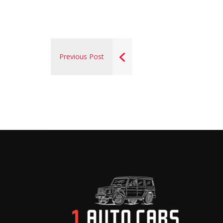
Previous Post